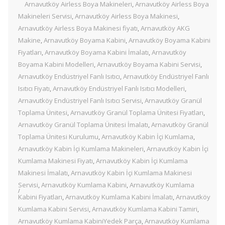
Arnavutköy Airless Boya Makineleri
,
Arnavutköy Airless Boya
Makineleri Servisi
,
Arnavutköy Airless Boya Makinesi
,
Arnavutköy Airless Boya Makinesi fiyatı
,
Arnavutköy AKG
Makine
,
Arnavutköy Boyama Kabini
,
Arnavutköy Boyama Kabini
Fiyatları
,
Arnavutköy Boyama Kabini İmalatı
,
Arnavutköy
Boyama Kabini Modelleri
,
Arnavutköy Boyama Kabini Servisi
,
Arnavutköy Endüstriyel Fanlı Isıtıcı
,
Arnavutköy Endüstriyel Fanlı
Isıtıcı Fiyatı
,
Arnavutköy Endüstriyel Fanlı Isıtıcı Modelleri
,
Arnavutköy Endüstriyel Fanlı Isıtıcı Servisi
,
Arnavutköy Granül
Toplama Ünitesi
,
Arnavutköy Granül Toplama Ünitesi Fiyatları
,
Arnavutköy Granül Toplama Ünitesi İmalatı
,
Arnavutköy Granül
Toplama Ünitesi Kurulumu
,
Arnavutköy Kabin İçi Kumlama
,
Arnavutköy Kabin İçi Kumlama Makineleri
,
Arnavutköy Kabin İçi
Kumlama Makinesi Fiyatı
,
Arnavutköy Kabin İçi Kumlama
Makinesi İmalatı
,
Arnavutköy Kabin İçi Kumlama Makinesi
Servisi
,
Arnavutköy Kumlama Kabini
,
Arnavutköy Kumlama
Kabini Fiyatları
,
Arnavutköy Kumlama Kabini İmalatı
,
Arnavutköy
Kumlama Kabini Servisi
,
Arnavutköy Kumlama Kabini Tamiri
,
Arnavutköy Kumlama KabiniYedek Parça
,
Arnavutköy Kumlama