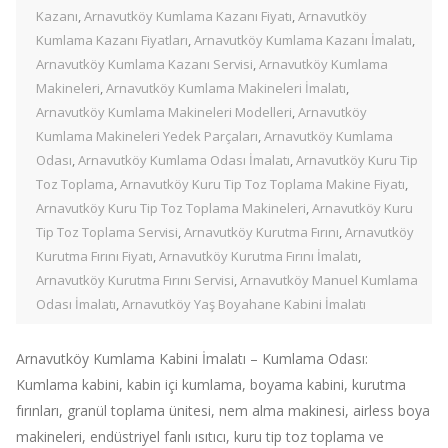
Kazanı
,
Arnavutköy Kumlama Kazanı Fiyatı
,
Arnavutköy
Kumlama Kazanı Fiyatları
,
Arnavutköy Kumlama Kazanı İmalatı
,
Arnavutköy Kumlama Kazanı Servisi
,
Arnavutköy Kumlama
Makineleri
,
Arnavutköy Kumlama Makineleri İmalatı
,
Arnavutköy Kumlama Makineleri Modelleri
,
Arnavutköy
Kumlama Makineleri Yedek Parçaları
,
Arnavutköy Kumlama
Odası
,
Arnavutköy Kumlama Odası İmalatı
,
Arnavutköy Kuru Tip
Toz Toplama
,
Arnavutköy Kuru Tip Toz Toplama Makine Fiyatı
,
Arnavutköy Kuru Tip Toz Toplama Makineleri
,
Arnavutköy Kuru
Tip Toz Toplama Servisi
,
Arnavutköy Kurutma Fırını
,
Arnavutköy
Kurutma Fırını Fiyatı
,
Arnavutköy Kurutma Fırını İmalatı
,
Arnavutköy Kurutma Fırını Servisi
,
Arnavutköy Manuel Kumlama
Odası İmalatı
,
Arnavutköy Yaş Boyahane Kabini İmalatı
Arnavutköy Kumlama Kabini İmalatı – Kumlama Odası:
Kumlama kabini, kabin içi kumlama, boyama kabini, kurutma
fırınları, granül toplama ünitesi, nem alma makinesi, airless boya
makineleri, endüstriyel fanlı ısıtıcı, kuru tip toz toplama ve