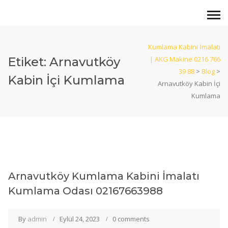
Kumlama Kabini İmalatı
Etiket:
Arnavutköy
| AKG Makine 0216 766
39 88
>
Blog
>
Kabin İçi Kumlama
Arnavutköy Kabin İçi
Kumlama
Arnavutköy Kumlama Kabini İmalatı
Kumlama Odası 02167663988
By
admin
Eylül 24, 2023
0 comments